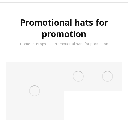
Promotional hats for
promotion
You are here:
Home
Project
Promotional hats for promotion