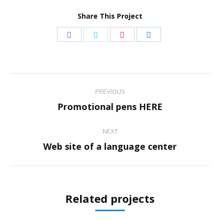
Share This Project
Share
Share
Share
Share
on
on
on
on
Facebook
Twitter
Pinterest
LinkedIn
Project
PREVIOUS
navigation
Previous
Promotional pens HERE
project:
NEXT
Next
Web site of a language center
project:
Related projects