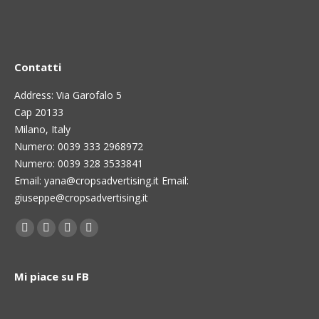
Contatti
Address: Via Garofalo 5
Cap 20133
Milano, Italy
Numero: 0039 333 2968972
Numero: 0039 328 3533841
Email: yana@cropsadvertising.it Email:
giuseppe@cropsadvertising.it
Find us on:
Facebook
Twitter
Linkedin
Instagram
page
page
page
page
opens
opens
opens
opens
Mi piace su FB
in
in
in
in
new
new
new
new