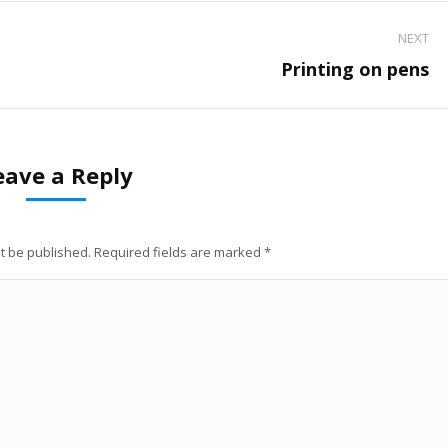
NEXT
Next
Printing on pens
project:
eave a Reply
ot be published. Required fields are marked
*