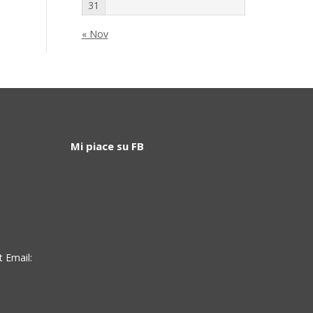
31
« Nov
Mi piace su FB
t Email: