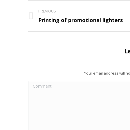
Project
PREVIOUS
navigation
Previous
Printing of promotional lighters
project:
L
Your email address will n
Comment