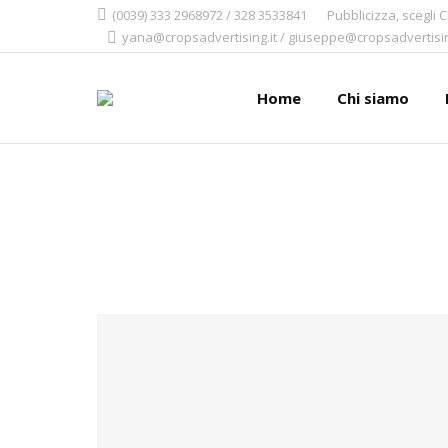
(0039) 333 2968972 / 328 3533841
Pubblicizza, scegli 
yana@cropsadvertising.it / giuseppe@cropsadvertisin
Home
Chi siamo