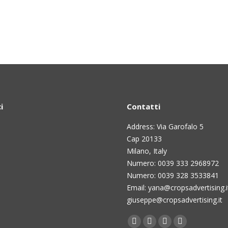
i
Contatti
Address: Via Garofalo 5
Cap 20133
Milano, Italy
Numero: 0039 333 2968972
Numero: 0039 328 3533841
Email: yana@cropsadvertising.i
giuseppe@cropsadvertising.it
Find us on:
Facebook
Twitter
Linkedin
Instagram